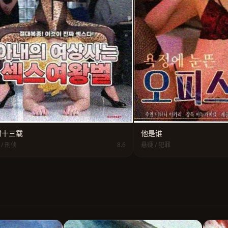
封十三载
他是谁
/ 刑侦
8.6
悬疑 / 犯罪