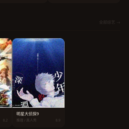
全部综艺 →
明星大侦探9
8.2
推理 / 真人秀
8.9